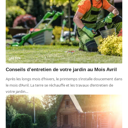
JARDIN
Conseils d’entretien de votre jardin au Mois Avril
Après les longs mois d’hivers, le printemps s’installe doucement dans
le mois d’Avril. La terre se réchauffe et les travaux d’entretien de
votre jardin
…