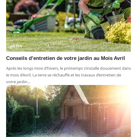
JARDIN
Conseils d’entretien de votre jardin au Mois Avril
Après les longs mois d’hivers, le printemps s’installe doucement dans
le mois d’Avril. La terre se réchauffe et les travaux d’entretien de
votre jardin
…