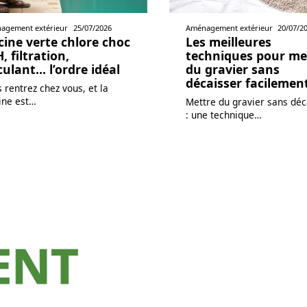
agement extérieur
25/07/2026
Aménagement extérieur
20/07/2
cine verte chlore choc
Les meilleures
H, filtration,
techniques pour me
culant… l’ordre idéal
du gravier sans
décaisser facilemen
 rentrez chez vous, et la
ine est
…
Mettre du gravier sans déc
: une technique
…
ENT