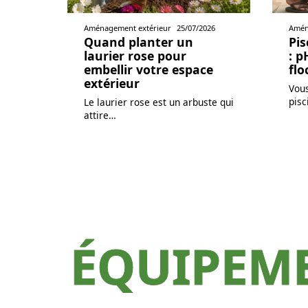
Aménagement extérieur
25/07/2026
Amén
Quand planter un
Pis
laurier rose pour
: p
embellir votre espace
flo
extérieur
Vous
pisc
Le laurier rose est un arbuste qui
attire
…
ÉQUIPEM