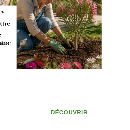
026
ttre
t
aisser
DÉCOUVRIR