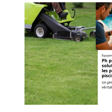
Équipe
Ph pi
solu
les 
pisc
Un pH 
vérita