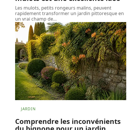
Les mulots, petits rongeurs malins, peuvent
rapidement transformer un jardin pittoresque en
un vrai champ de
…
JARDIN
Comprendre les inconvénients
du bignone pour un jardin