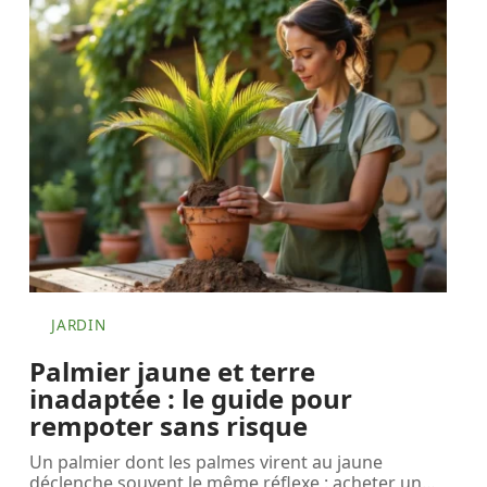
JARDIN
Palmier jaune et terre
inadaptée : le guide pour
rempoter sans risque
Un palmier dont les palmes virent au jaune
déclenche souvent le même réflexe : acheter un
…