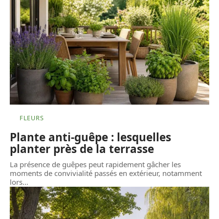
FLEURS
Plante anti-guêpe : lesquelles
planter près de la terrasse
La présence de guêpes peut rapidement gâcher les
moments de convivialité passés en extérieur, notamment
lors
…