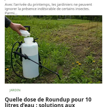
Avec l'arrivée du printemps, les jardiniers ne peuvent
ignorer la présence indésirable de certains insectes.
Parmi
…
JARDIN
Quelle dose de Roundup pour 10
litres d’eau : solutions aux