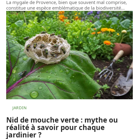
La mygale de Provence, bien que souvent mal comprise,
constitue une espèce emblématique de la biodiversité
…
JARDIN
Nid de mouche verte : mythe ou
réalité à savoir pour chaque
jardinier ?