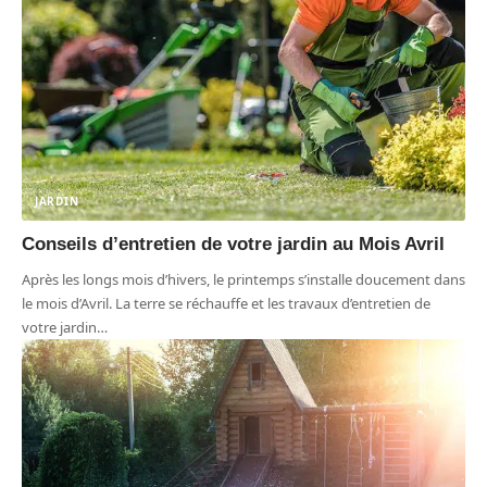
JARDIN
Conseils d’entretien de votre jardin au Mois Avril
Après les longs mois d’hivers, le printemps s’installe doucement dans
le mois d’Avril. La terre se réchauffe et les travaux d’entretien de
votre jardin
…