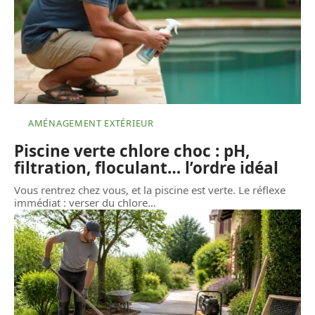
AMÉNAGEMENT EXTÉRIEUR
Piscine verte chlore choc : pH,
filtration, floculant… l’ordre idéal
Vous rentrez chez vous, et la piscine est verte. Le réflexe
immédiat : verser du chlore
…