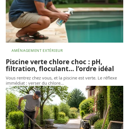
AMÉNAGEMENT EXTÉRIEUR
Piscine verte chlore choc : pH,
filtration, floculant… l’ordre idéal
Vous rentrez chez vous, et la piscine est verte. Le réflexe
immédiat : verser du chlore
…