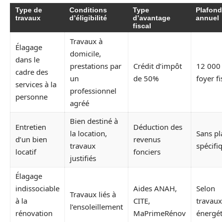
Type de
Conditions
Type
Plafond
travaux
d’éligibilité
d’avantage
annuel
fiscal
Travaux à
Élagage
domicile,
dans le
prestations par
Crédit d’impôt
12 000 
cadre des
un
de 50%
foyer fi
services à la
professionnel
personne
agréé
Bien destiné à
Entretien
Déduction des
la location,
Sans pl
d’un bien
revenus
travaux
spécifi
locatif
fonciers
justifiés
Élagage
indissociable
Aides ANAH,
Selon
Travaux liés à
à la
CITE,
travaux
l’ensoleillement
rénovation
MaPrimeRénov
énergé