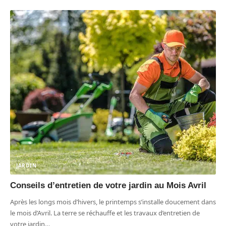
JARDIN
Conseils d’entretien de votre jardin au Mois Avril
Après les longs mois d’hivers, le printemps s’installe doucement dans
le mois d’Avril. La terre se réchauffe et les travaux d’entretien de
votre jardin
…