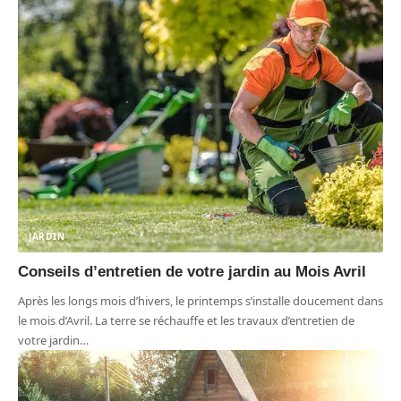
JARDIN
Conseils d’entretien de votre jardin au Mois Avril
Après les longs mois d’hivers, le printemps s’installe doucement dans
le mois d’Avril. La terre se réchauffe et les travaux d’entretien de
votre jardin
…