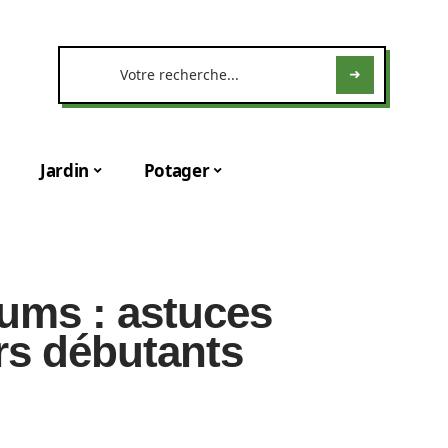
Jardin
Potager
niums : astuces
ers débutants