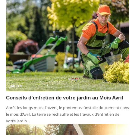
JARDIN
Conseils d’entretien de votre jardin au Mois Avril
Après les longs mois d’hivers, le printemps s’installe doucement dans
le mois d’Avril. La terre se réchauffe et les travaux d’entretien de
votre jardin
…