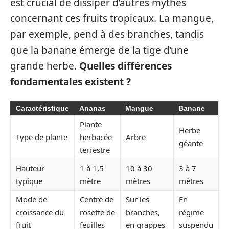
est crucial de dissiper d’autres mythes
concernant ces fruits tropicaux. La mangue,
par exemple, pend à des branches, tandis
que la banane émerge de la tige d’une
grande herbe.
Quelles différences
fondamentales existent ?
Caractéristique
Ananas
Mangue
Banane
Plante
Herbe
Type de plante
herbacée
Arbre
géante
terrestre
Hauteur
1 à 1,5
10 à 30
3 à 7
typique
mètre
mètres
mètres
Mode de
Centre de
Sur les
En
croissance du
rosette de
branches,
régime
fruit
feuilles
en grappes
suspendu