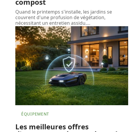
compost
Quand le printemps s'installe, les jardins se
couvrent d'une profusion de végétation,
nécessitant un entretien assidu.
…
ÉQUIPEMENT
Les meilleures offres