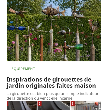
ÉQUIPEMENT
Inspirations de girouettes de
jardin originales faites maison
La girouette est bien plus qu'un simple indicateur
de la direction du vent ; elle incarne
…