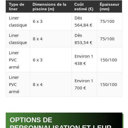
Type de
Dimensions de la
Coût
Épaisseur
liner
piscine (m)
estimé (€)
(mm)
Liner
Dès
6 x 3
75/100
classique
564,84 €
Liner
Dès
8 x 4
75/100
classique
853,54 €
Liner
Environ 1
PVC
6 x 3
150/100
438 €
armé
Liner
Environ 1
PVC
8 x 4
150/100
700 €
armé
OPTIONS DE
PERSONNALISATION ET LEUR