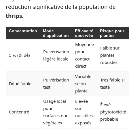
réduction significative de la population de
thrips
.
Concentration
Mode
Efficacité
Risque pour
d’application
observée
plantes
Moyenne
Faible sur
Pulvérisation
pour
5 % (dilué)
plantes
légère locale
contact
robustes
direct
Variable
Pulvérisation
Très faible si
Dilué faible
selon
test
testé
plante
Usage local
Élevée
Élevé,
pour
sur
Concentré
phytotoxicité
surfaces non
nuisibles
probable
végétales
exposés