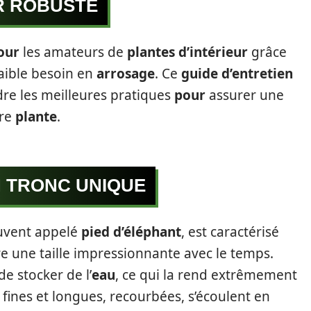
R ROBUSTE
our
les amateurs de
plantes d’intérieur
grâce
faible besoin en
arrosage
. Ce
guide d’entretien
re les meilleures pratiques
pour
assurer une
tre
plante
.
N TRONC UNIQUE
ouvent appelé
pied d’éléphant
, est caractérisé
re une taille impressionnante avec le temps.
de stocker de l’
eau
, ce qui la rend extrêmement
fines et longues, recourbées, s’écoulent en