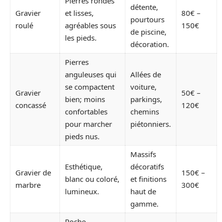
Pierres rondes
détente,
Gravier
et lisses,
80€ –
pourtours
roulé
agréables sous
150€
de piscine,
les pieds.
décoration.
Pierres
anguleuses qui
Allées de
se compactent
voiture,
Gravier
50€ –
bien; moins
parkings,
concassé
120€
confortables
chemins
pour marcher
piétonniers.
pieds nus.
Massifs
Esthétique,
décoratifs
Gravier de
150€ –
blanc ou coloré,
et finitions
marbre
300€
lumineux.
haut de
gamme.
Roche