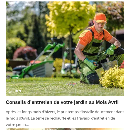
JARDIN
Conseils d’entretien de votre jardin au Mois Avril
Après les longs mois d’hivers, le printemps s’installe doucement dans
le mois d’Avril. La terre se réchauffe et les travaux d’entretien de
votre jardin
…