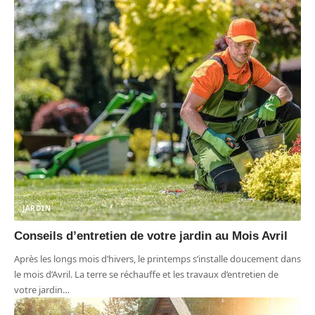
JARDIN
Conseils d’entretien de votre jardin au Mois Avril
Après les longs mois d’hivers, le printemps s’installe doucement dans
le mois d’Avril. La terre se réchauffe et les travaux d’entretien de
votre jardin
…