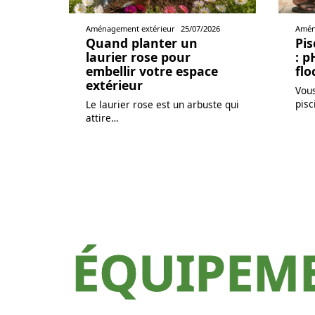
Aménagement extérieur
25/07/2026
Amén
Quand planter un
Pis
laurier rose pour
: p
embellir votre espace
flo
extérieur
Vous
pisc
Le laurier rose est un arbuste qui
attire
…
ÉQUIPEM