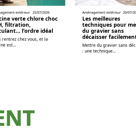
agement extérieur
25/07/2026
Aménagement extérieur
20/07/2
cine verte chlore choc
Les meilleures
H, filtration,
techniques pour me
culant… l’ordre idéal
du gravier sans
décaisser facilemen
 rentrez chez vous, et la
ine est
…
Mettre du gravier sans déc
: une technique
…
ENT