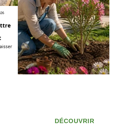
026
ttre
t
aisser
DÉCOUVRIR