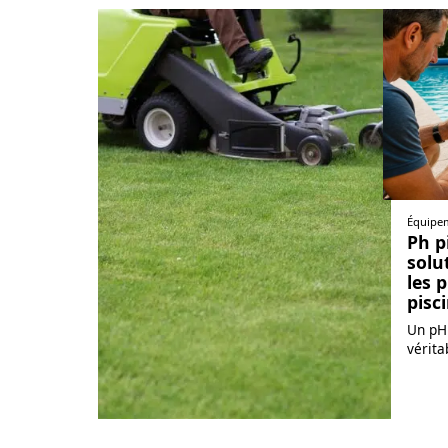
Équipe
Ph pi
solu
les 
pisc
Un pH 
vérita