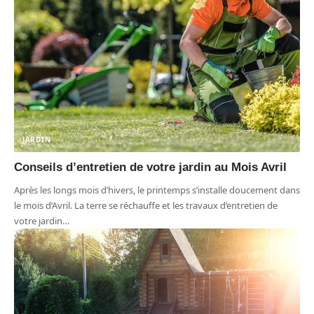
JARDIN
Conseils d’entretien de votre jardin au Mois Avril
Après les longs mois d’hivers, le printemps s’installe doucement dans
le mois d’Avril. La terre se réchauffe et les travaux d’entretien de
votre jardin
…