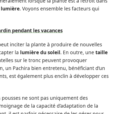
éralement lorsque la plante est à l’étroit dans
e
lumière
. Voyons ensemble les facteurs qui
jardin pendant les vacances
ut inciter la plante à produire de nouvelles
capter la
lumière du soleil
. En outre, une
taille
telles sur le tronc peuvent provoquer
in, un Pachira bien entretenu, bénéficiant d’un
ts, est également plus enclin à développer ces
es pousses ne sont pas uniquement des
émoignage de la capacité d’adaptation de la
, il est parfois nécessaire de les gérer pour